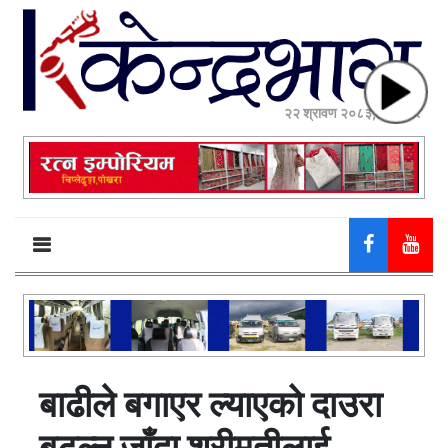
२२ श्रावण २०८३, शुक्रबार
बाढीले बगाएर ल्याएको दाउरा
बटुल्न जाँदा श्रीमतीलाई