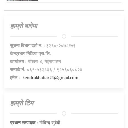
हाम्राे बारेमा
सुचना विभाग दर्ता न. :
३२६०-२०७८/७९
केन्द्रभाग मिडिया प्रा.लि.
कार्यालय :
पोखरा ४, गैह्रापाटन
सम्पर्क नं.
०६१-५३२८६६ / ९८५६०६०८२४
kendrakhabar24@gmail.com
इमेल :
हाम्राे टिम
प्रधान सम्पादक :
गाेविन्द सुवेदी