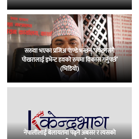
सरुवा भएका प्रजिअ पाण्डे भन्छन् ‘पर्यटनसंगै
पोखरालाई इभेन्ट हवको रुपमा विकास गर्नुपर्छ’
(भिडियो)
नेपालीलाई बेलायतमा पढ्ने अबसर र त्यसको