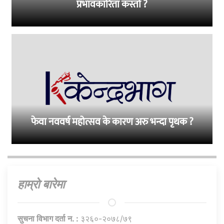
प्रभावकारिता कस्तो ?
फेवा नववर्ष महोत्सव के कारण अरु भन्दा पृथक ?
हाम्राे बारेमा
सुचना विभाग दर्ता न. :
३२६०-२०७८/७९