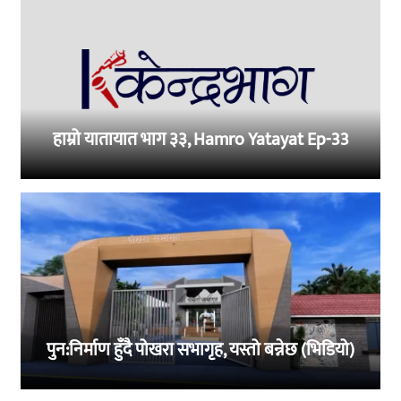
हाम्रो यातायात भाग ३३, Hamro Yatayat Ep-33
पुन:निर्माण हुँदै पोखरा सभागृह, यस्तो बन्नेछ (भिडियो)