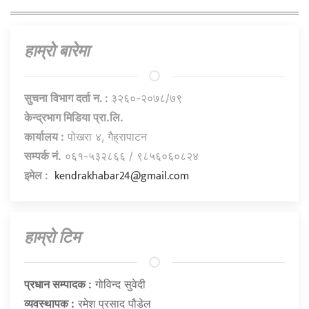
हाम्राे बारेमा
सुचना विभाग दर्ता न. :
३२६०-२०७८/७९
केन्द्रभाग मिडिया प्रा.लि.
कार्यालय :
पोखरा ४, गैह्रापाटन
सम्पर्क नं.
०६१-५३२८६६ / ९८५६०६०८२४
kendrakhabar24@gmail.com
इमेल :
हाम्राे टिम
प्रधान सम्पादक :
गाेविन्द सुवेदी
व्यवस्थापक :
रमेश प्रसाद पौडेल