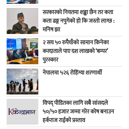
सरकारको नियतमा शङ्का छैन तर कता
कता ढङ्ग नपुगेको हो कि जस्तो लाग्छ :
मनिष झा
२ सय ५० रुपैयाँको सामान किनेका
करदाताले पाए दश लाखको ‘बम्पर’
पुरस्कार
नेपालमा ५२६ रोहिंग्या शरणार्थी
विपद् पीडितका लागि सबै सांसदले
५०/५० हजार जम्मा गरेर कोष बनाउन
हर्कराज राईको प्रस्ताव