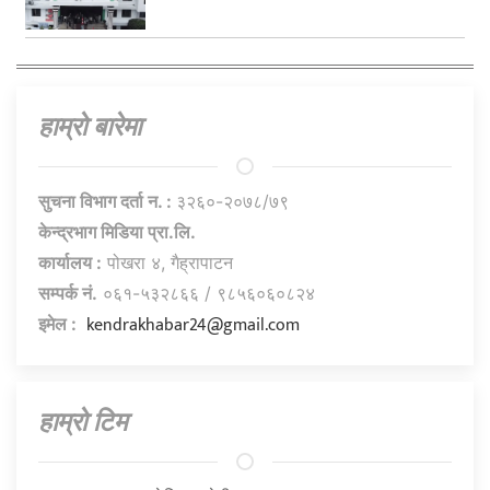
हाम्राे बारेमा
सुचना विभाग दर्ता न. :
३२६०-२०७८/७९
केन्द्रभाग मिडिया प्रा.लि.
कार्यालय :
पोखरा ४, गैह्रापाटन
सम्पर्क नं.
०६१-५३२८६६ / ९८५६०६०८२४
kendrakhabar24@gmail.com
इमेल :
हाम्राे टिम