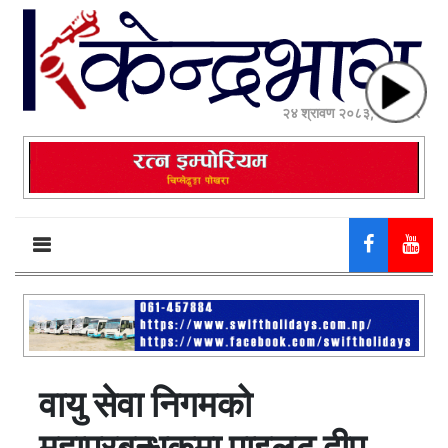
२४ श्रावण २०८३, आईतवार
वायु सेवा निगमको
महाप्रबन्धकमा पाइलट दीपु