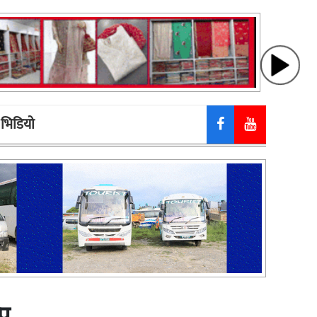
भिडियाे
्प