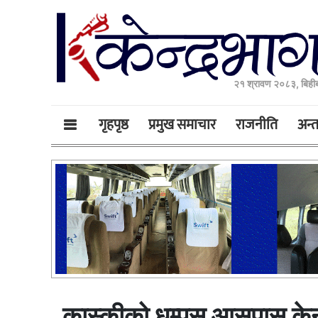
२१ श्रावण २०८३, बिही
गृहपृष्ठ
प्रमुख समाचार
राजनीति
अन्तर
कास्कीको धम्पुस आसपास केन्द्