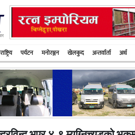
बार
ाष्ट्रिय
पर्यटन
मनोरञ्जन
खेलकुद
अन्तर्वार्ता
अर्थ
रविन्दु भएर ४.९ म्यग्निच्युडको भूकम