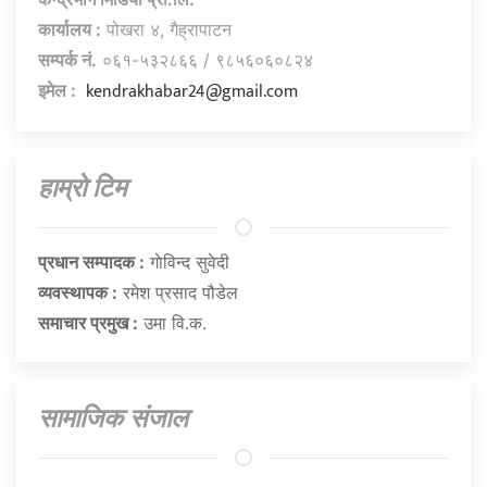
कार्यालय :
पोखरा ४, गैह्रापाटन
सम्पर्क नं.
०६१-५३२८६६ / ९८५६०६०८२४
kendrakhabar24@gmail.com
इमेल :
हाम्राे टिम
प्रधान सम्पादक :
गाेविन्द सुवेदी
व्यवस्थापक :
रमेश प्रसाद पौडेल
समाचार प्रमुख :
उमा वि.क.
सामाजिक संजाल