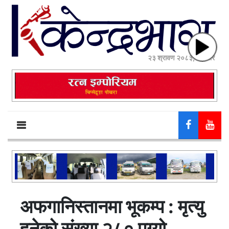
२३ श्रावण २०८३, शनिबार
अफगानिस्तानमा भूकम्प : मृत्यु
हुनेको संख्या २८० पुग्यो