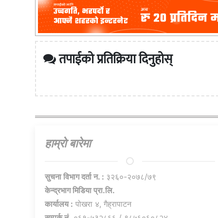
तपाईको प्रतिक्रिया दिनुहोस्
हाम्राे बारेमा
सुचना विभाग दर्ता न. :
३२६०-२०७८/७९
केन्द्रभाग मिडिया प्रा.लि.
कार्यालय :
पोखरा ४, गैह्रापाटन
सम्पर्क नं.
०६१-५३२८६६ / ९८५६०६०८२४