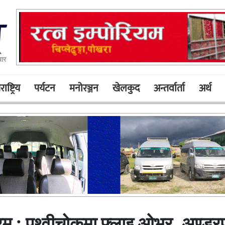
ार
ाष्ट्रिय
पर्यटन
मनोरञ्जन
खेलकुद
अन्तर्वार्ता
अर्थ
रम : पृथ्वीचोकमा फ्लाइ ओभर, अण्