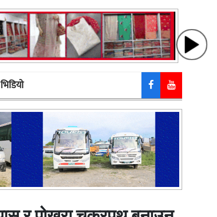
भिडियाे
डरपास र पोखरा चक्रपथ बनाउन