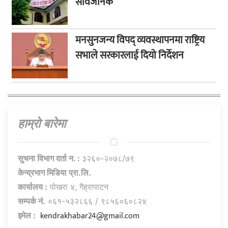
सार्वजनिक
मनसुनजन्य विपद् व्यवस्थापनमा राष्ट्रिय
सभाले सरकारलाई दियो निर्देशन
हाम्राे बारेमा
सुचना विभाग दर्ता न. :
३२६०-२०७८/७९
केन्द्रभाग मिडिया प्रा.लि.
कार्यालय :
पोखरा ४, गैह्रापाटन
सम्पर्क नं.
०६१-५३२८६६ / ९८५६०६०८२४
kendrakhabar24@gmail.com
इमेल :