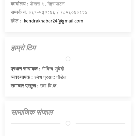
कार्यालय :
पोखरा ४, गैह्रापाटन
सम्पर्क नं.
०६१-५३२८६६ / ९८५६०६०८२४
kendrakhabar24@gmail.com
इमेल :
हाम्राे टिम
प्रधान सम्पादक :
गाेविन्द सुवेदी
व्यवस्थापक :
रमेश प्रसाद पौडेल
समाचार प्रमुख :
उमा वि.क.
सामाजिक संजाल