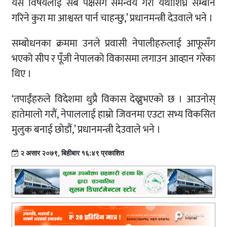
यस विषयलाई सबै पक्षसँग समन्वय गरी यथाशिघ्र सम्बोन
गरिने कुरा मा आश्वस्त पार्न चाहन्छु,’ प्रधानमन्त्री देउवाले भने ।
सम्बोधनका क्रममा उनले प्रवासी नेपालीहरुलाई आफूसँग
भएको सीप र पूँजी नेपालको विकासमा लगाउन आव्हान गरेका
थिए ।
‘तपाईंहरुले विदेशमा थुप्रै विकास देख्नुभएको छ । आउनोस्
हातेमालो गरौं, नेपाललाई हाम्रो जिवनमा एउटा सभ्य विकसित
मुलुक बनाई छोडौं,’ प्रधानमन्त्री देउवाले भने ।
२ असार २०७९, बिहीबार १६:४९ प्रकाशित