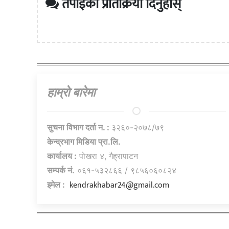
तपाईको प्रतिक्रिया दिनुहोस्
हाम्राे बारेमा
सुचना विभाग दर्ता न. :
३२६०-२०७८/७९
केन्द्रभाग मिडिया प्रा.लि.
कार्यालय :
पोखरा ४, गैह्रापाटन
सम्पर्क नं.
०६१-५३२८६६ / ९८५६०६०८२४
kendrakhabar24@gmail.com
इमेल :