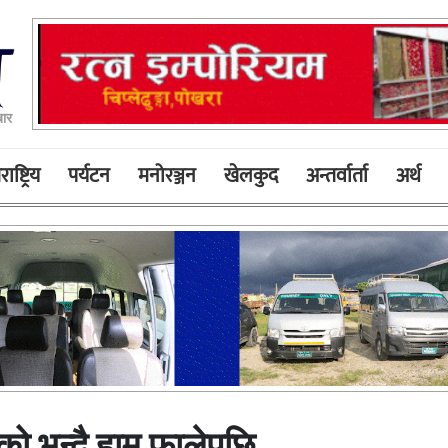
बार
ाष्ट्रिय
पर्यटन
मनोरञ्जन
खेलकुद
अन्तर्वार्ता
अर्थ
एको भन्दै हाम फालेपछि…