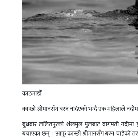
काठमाडौं ।
कान्छो श्रीमानसँग बस्न नदिएको भन्दै एक महिलाले नदीम
बुधबार ललितपुरको शंखमुल पुलबाट वागमती नदीमा हाम
बचाएका छन् । ‘आफू कान्छो श्रीमानसँग बस्न चाहेको तर जेठ