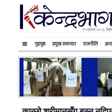
२१ श्रावण २०८३, बिही
गृहपृष्ठ
प्रमुख समाचार
राजनीति
अन्तर
कान्छो श्रीमानसँग बस्न नदि