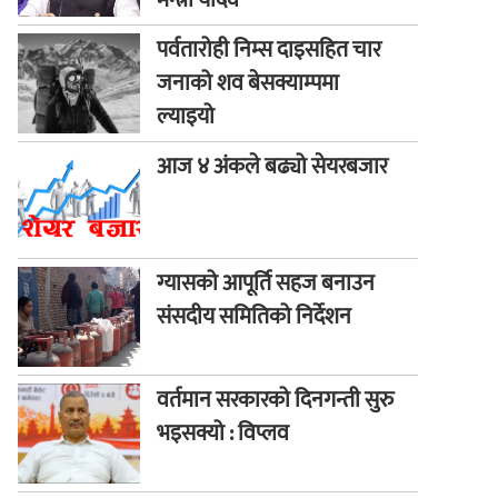
मन्त्री यादव
पर्वतारोही निम्स दाइसहित चार
जनाको शव बेसक्याम्पमा
ल्याइयो
आज ४ अंकले बढ्यो सेयरबजार
ग्यासको आपूर्ति सहज बनाउन
संसदीय समितिको निर्देशन
वर्तमान सरकारको दिनगन्ती सुरु
भइसक्यो : विप्लव