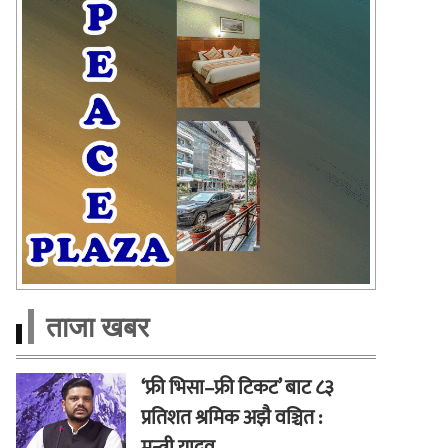
ताजा खबर
‘फ्री भिसा–फ्री टिकट’ बाट ८३
प्रतिशत श्रमिक अझै वञ्चित :