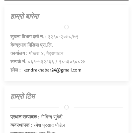
हाम्राे बारेमा
सुचना विभाग दर्ता न. :
३२६०-२०७८/७९
केन्द्रभाग मिडिया प्रा.लि.
कार्यालय :
पोखरा ४, गैह्रापाटन
सम्पर्क नं.
०६१-५३२८६६ / ९८५६०६०८२४
kendrakhabar24@gmail.com
इमेल :
हाम्राे टिम
प्रधान सम्पादक :
गाेविन्द सुवेदी
व्यवस्थापक :
रमेश प्रसाद पौडेल