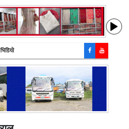
भिडियाे
बराल