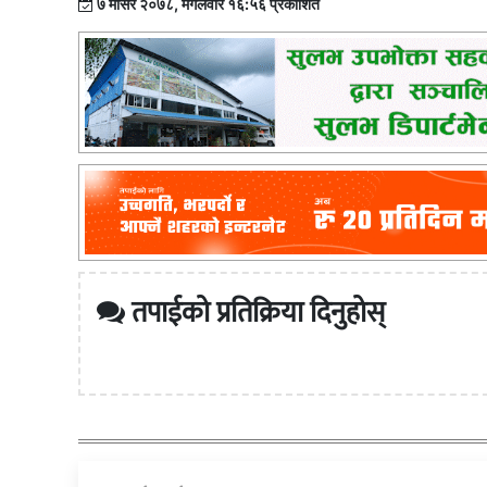
७ मंसिर २०७८, मंगलवार १६:५६ प्रकाशित
तपाईको प्रतिक्रिया दिनुहोस्