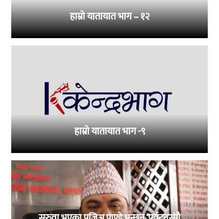
हाम्रो यातायात भाग – १२
हाम्रो यातायात भाग -९
सरुवा भएका प्रजिअ पाण्डे भन्छन् ‘पर्यटनसंगै