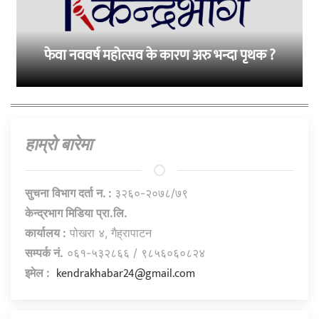
फेवा नववर्ष महोत्सव के कारण अरु भन्दा पृथक ?
हाम्राे बारेमा
सुचना विभाग दर्ता न. :
३२६०-२०७८/७९
केन्द्रभाग मिडिया प्रा.लि.
कार्यालय :
पोखरा ४, गैह्रापाटन
सम्पर्क नं.
०६१-५३२८६६ / ९८५६०६०८२४
kendrakhabar24@gmail.com
इमेल :