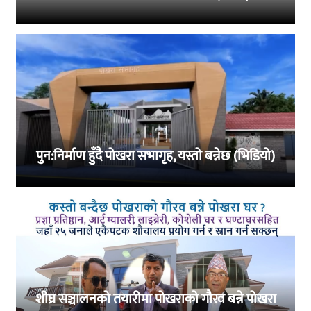
पुन:निर्माण हुँदै पोखरा सभागृह, यस्तो बन्नेछ (भिडियो)
शीघ्र सञ्चालनको तयारीमा पोखराको गौरव बन्ने पोखरा