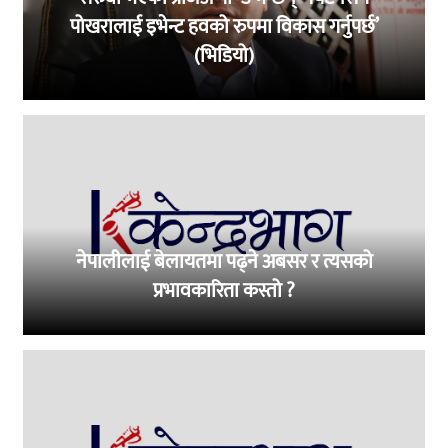
पोखरालाई इभेन्ट हवको रुपमा विकास गर्नुपर्छ’
(भिडियो)
नेपालीलाई बेलायतमा पढ्ने अबसर र त्यसको
प्रभावकारिता कस्तो ?