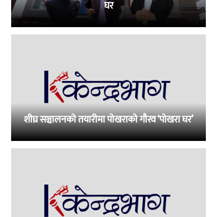
घर
शीघ्र सञ्चालनको तयारीमा पोखराको गौरव ‘पोखरा घर’