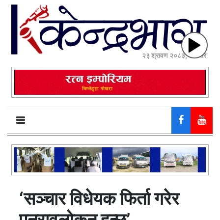
२३ श्रावण २०८३, शनिबार
‘सञ्चार विधेयक फिर्ता गरेर
पुनरावलोकन हुन्छ’