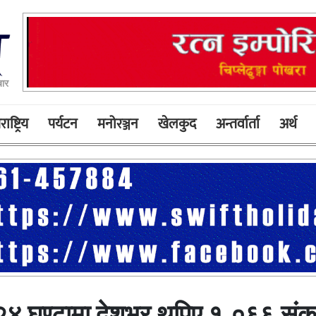
बार
ाष्ट्रिय
पर्यटन
मनोरञ्जन
खेलकुद
अन्तर्वार्ता
अर्थ
 २४ घण्टामा देशभर थपिए १,०६६ संक