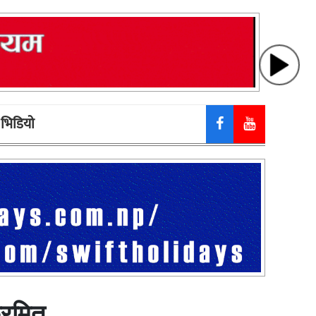
भिडियाे
्रमित