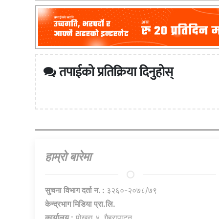
तपाईको प्रतिक्रिया दिनुहोस्
हाम्राे बारेमा
सुचना विभाग दर्ता न. :
३२६०-२०७८/७९
केन्द्रभाग मिडिया प्रा.लि.
कार्यालय :
पोखरा ४, गैह्रापाटन