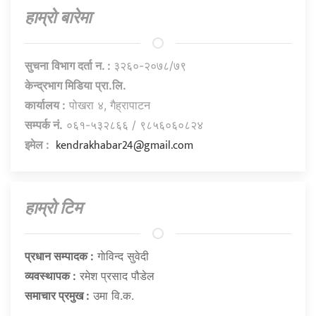
हाम्राे बारेमा
सुचना विभाग दर्ता न. :
३२६०-२०७८/७९
केन्द्रभाग मिडिया प्रा.लि.
कार्यालय :
पोखरा ४, गैह्रापाटन
सम्पर्क नं.
०६१-५३२८६६ / ९८५६०६०८२४
kendrakhabar24@gmail.com
इमेल :
हाम्राे टिम
प्रधान सम्पादक :
गाेविन्द सुवेदी
व्यवस्थापक :
रमेश प्रसाद पौडेल
समाचार प्रमुख :
उमा वि.क.