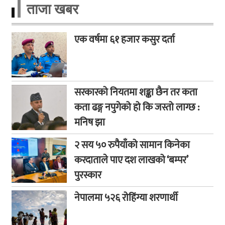
ताजा खबर
एक वर्षमा ६१ हजार कसुर दर्ता
सरकारको नियतमा शङ्का छैन तर कता
कता ढङ्ग नपुगेको हो कि जस्तो लाग्छ :
मनिष झा
२ सय ५० रुपैयाँको सामान किनेका
करदाताले पाए दश लाखको ‘बम्पर’
पुरस्कार
नेपालमा ५२६ रोहिंग्या शरणार्थी