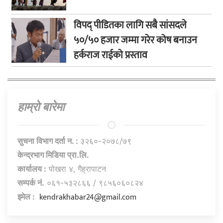
विपद् पीडितका लागि सबै सांसदले
५०/५० हजार जम्मा गरेर कोष बनाउन
हर्कराज राईको प्रस्ताव
हाम्राे बारेमा
सुचना विभाग दर्ता न. :
३२६०-२०७८/७९
केन्द्रभाग मिडिया प्रा.लि.
कार्यालय :
पोखरा ४, गैह्रापाटन
सम्पर्क नं.
०६१-५३२८६६ / ९८५६०६०८२४
kendrakhabar24@gmail.com
इमेल :