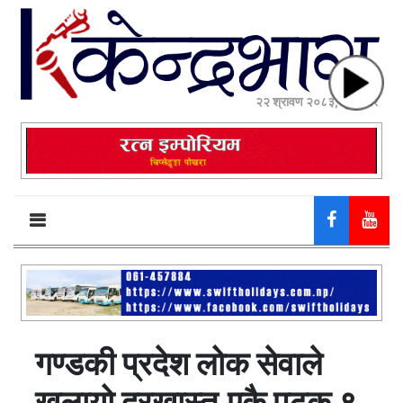
२२ श्रावण २०८३, शुक्रबार
गण्डकी प्रदेश लोक सेवाले
खुलायो दरखास्त,एकै पटक ९