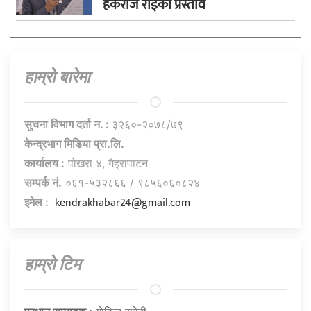
हर्कराज राईको प्रस्ताव
हाम्राे बारेमा
सुचना विभाग दर्ता न. :
३२६०-२०७८/७९
केन्द्रभाग मिडिया प्रा.लि.
कार्यालय :
पोखरा ४, गैह्रापाटन
सम्पर्क नं.
०६१-५३२८६६ / ९८५६०६०८२४
kendrakhabar24@gmail.com
इमेल :
हाम्राे टिम