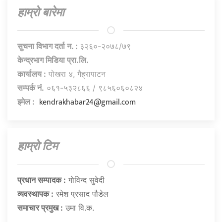
हाम्राे बारेमा
सुचना विभाग दर्ता न. :
३२६०-२०७८/७९
केन्द्रभाग मिडिया प्रा.लि.
कार्यालय :
पोखरा ४, गैह्रापाटन
सम्पर्क नं.
०६१-५३२८६६ / ९८५६०६०८२४
kendrakhabar24@gmail.com
इमेल :
हाम्राे टिम
प्रधान सम्पादक :
गाेविन्द सुवेदी
व्यवस्थापक :
रमेश प्रसाद पौडेल
समाचार प्रमुख :
उमा वि.क.