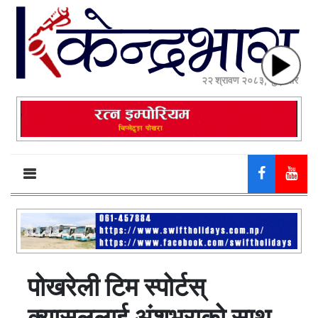
२२ श्रावण २०८३, शुक्रबार
पोखरेली टिम स्पोर्टस्
क्यासललाई अंशुभराको साथ