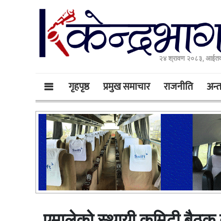
२४ श्रावण २०८३, आईतव
गृहपृष्ठ
प्रमुख समाचार
राजनीति
अन्तर
एमालेको स्थायी कमिटी बैठक ब